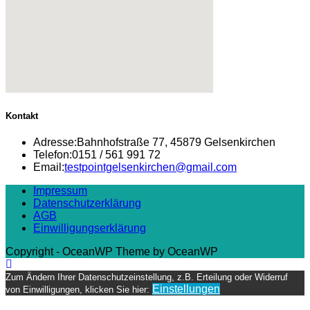
Kontakt
Adresse:
Bahnhofstraße 77, 45879 Gelsenkirchen
Telefon:
0151 / 561 991 72
Opens
Email:
testpointgelsenkirchen@gmail.com
in
Impressum
your
Datenschutzerklärung
application
AGB
Einwilligungserklärung
Copyright - OceanWP Theme by OceanWP
Zum Ändern Ihrer Datenschutzeinstellung, z.B. Erteilung oder Widerruf
Einstellungen
von Einwilligungen, klicken Sie hier: